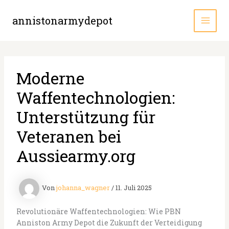
Zum
Inhalt
annistonarmydepot
MAI
springen
MEN
Moderne
Waffentechnologien:
Unterstützung für
Veteranen bei
Aussiearmy.org
Von
johanna_wagner
/
11. Juli 2025
Revolutionäre Waffentechnologien: Wie PBN
Anniston Army Depot die Zukunft der Verteidigung