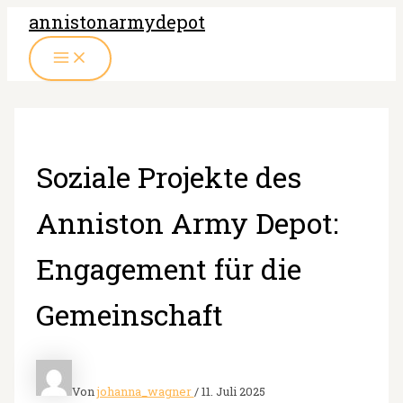
Zum
annistonarmydepot
Inhalt
MAIN
springen
MENU
Soziale Projekte des
Anniston Army Depot:
Engagement für die
Gemeinschaft
Von
johanna_wagner
/
11. Juli 2025