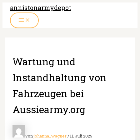
Zum
annistonarmydepot
Inhalt
MAIN
springen
MENU
Wartung und
Instandhaltung von
Fahrzeugen bei
Aussiearmy.org
Von
johanna_wagner
/
11. Juli 2025